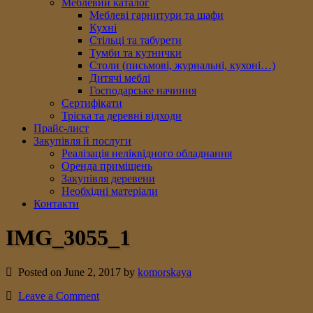
Меблевий каталог
Меблеві гарнитури та шафи
Кухні
Стільці та табурети
Тумби та кутнички
Столи (письмові, журнальні, кухоні…)
Дитячі меблі
Господарське начиння
Сертифікати
Тріска та деревні відходи
Прайс-лист
Закупівля й послуги
Реалізація неліквідного обладнання
Оренда приміщень
Закупівля деревени
Необхідні матеріали
Контакти
IMG_3055_1
Posted on June 2, 2017 by
komorskaya
Leave a Comment