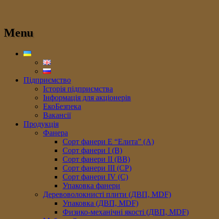
Menu
Підприємство
Історія підприємства
Інформація для акціонерів
ЕкоБезпека
Вакансії
Продукція
Фанера
Сорт фанери E “Елита” (A)
Сорт фанери I (В)
Сорт фанери II (ВB)
Сорт фанери III (CP)
Сорт фанери IV (C)
Упаковка фанери
Деревоволокнисті плити (ДВП, MDF)
Упаковка (ДВП, MDF)
Физико-механічні якості (ДВП, MDF)