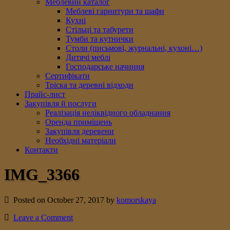
Меблевий каталог
Меблеві гарнитури та шафи
Кухні
Стільці та табурети
Тумби та кутнички
Столи (письмові, журнальні, кухоні…)
Дитячі меблі
Господарське начиння
Сертифікати
Тріска та деревні відходи
Прайс-лист
Закупівля й послуги
Реалізація неліквідного обладнання
Оренда приміщень
Закупівля деревени
Необхідні матеріали
Контакти
IMG_3366
Posted on October 27, 2017 by
komorskaya
Leave a Comment