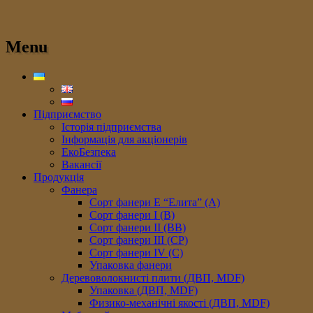
Menu
Підприємство
Історія підприємства
Інформація для акціонерів
ЕкоБезпека
Вакансії
Продукція
Фанера
Сорт фанери E “Елита” (A)
Сорт фанери I (В)
Сорт фанери II (ВB)
Сорт фанери III (CP)
Сорт фанери IV (C)
Упаковка фанери
Деревоволокнисті плити (ДВП, MDF)
Упаковка (ДВП, MDF)
Физико-механічні якості (ДВП, MDF)