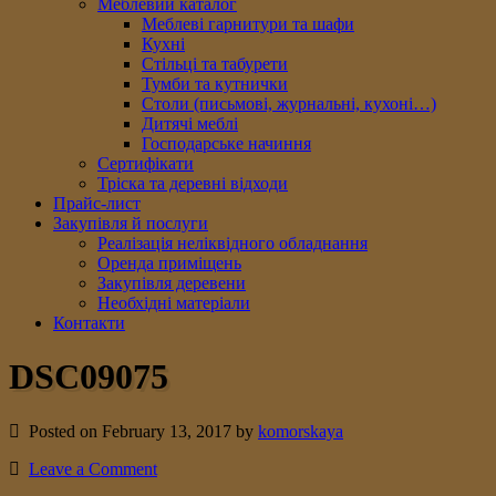
Меблевий каталог
Меблеві гарнитури та шафи
Кухні
Стільці та табурети
Тумби та кутнички
Столи (письмові, журнальні, кухоні…)
Дитячі меблі
Господарське начиння
Сертифікати
Тріска та деревні відходи
Прайс-лист
Закупівля й послуги
Реалізація неліквідного обладнання
Оренда приміщень
Закупівля деревени
Необхідні матеріали
Контакти
DSC09075
Posted on February 13, 2017 by
komorskaya
Leave a Comment