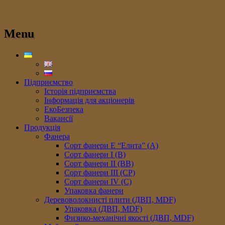
Menu
Підприємство
Історія підприємства
Інформація для акціонерів
ЕкоБезпека
Вакансії
Продукція
Фанера
Сорт фанери E “Елита” (A)
Сорт фанери I (В)
Сорт фанери II (ВB)
Сорт фанери III (CP)
Сорт фанери IV (C)
Упаковка фанери
Деревоволокнисті плити (ДВП, MDF)
Упаковка (ДВП, MDF)
Физико-механічні якості (ДВП, MDF)