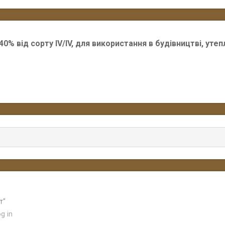
0% від сорту IV/IV, для використання в будівництві, уте
т”
g in