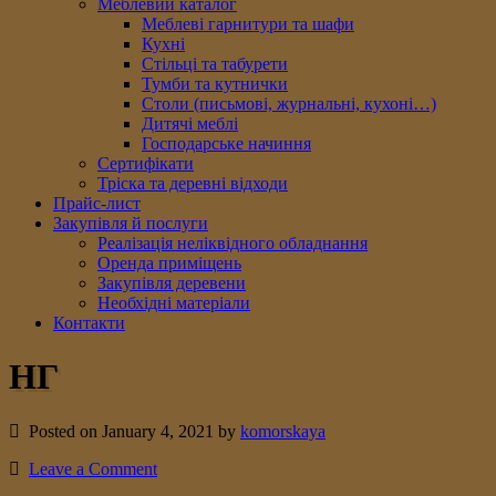
Меблевий каталог
Меблеві гарнитури та шафи
Кухні
Стільці та табурети
Тумби та кутнички
Столи (письмові, журнальні, кухоні…)
Дитячі меблі
Господарське начиння
Сертифікати
Тріска та деревні відходи
Прайс-лист
Закупівля й послуги
Реалізація неліквідного обладнання
Оренда приміщень
Закупівля деревени
Необхідні матеріали
Контакти
НГ
Posted on January 4, 2021 by
komorskaya
Leave a Comment