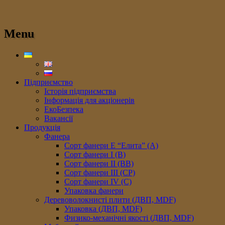
Menu
Підприємство
Історія підприємства
Інформація для акціонерів
ЕкоБезпека
Вакансії
Продукція
Фанера
Сорт фанери E “Елита” (A)
Сорт фанери I (В)
Сорт фанери II (ВB)
Сорт фанери III (CP)
Сорт фанери IV (C)
Упаковка фанери
Деревоволокнисті плити (ДВП, MDF)
Упаковка (ДВП, MDF)
Физико-механічні якості (ДВП, MDF)