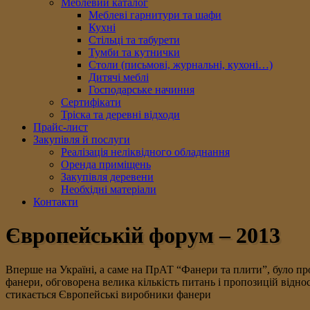
Меблевий каталог
Меблеві гарнитури та шафи
Кухні
Стільці та табурети
Тумби та кутнички
Столи (письмові, журнальні, кухоні…)
Дитячі меблі
Господарське начиння
Сертифікати
Тріска та деревні відходи
Прайс-лист
Закупівля й послуги
Реалізація неліквідного обладнання
Оренда приміщень
Закупівля деревени
Необхідні матеріали
Контакти
Європейській форум – 2013
Вперше на Україні, а саме на ПрАТ “Фанери та плити”, було пр
фанери, обговорена велика кількість питань і пропозицій відн
стикається Європейські виробники фанери