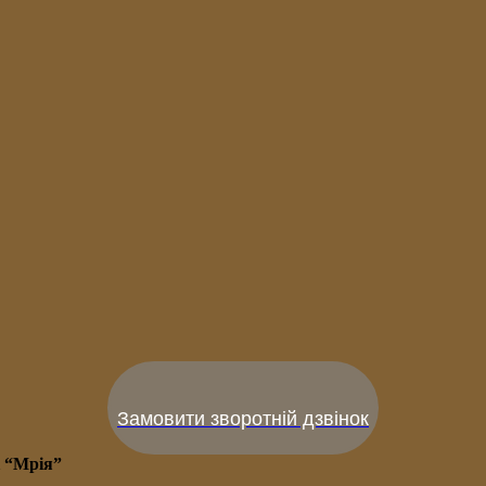
Замовити зворотній дзвінок
і “Мрія”