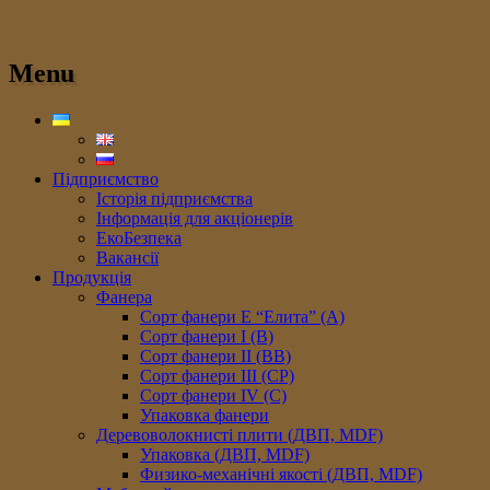
Menu
Підприємство
Історія підприємства
Інформація для акціонерів
ЕкоБезпека
Вакансії
Продукція
Фанера
Сорт фанери E “Елита” (A)
Сорт фанери I (В)
Сорт фанери II (ВB)
Сорт фанери III (CP)
Сорт фанери IV (C)
Упаковка фанери
Деревоволокнисті плити (ДВП, MDF)
Упаковка (ДВП, MDF)
Физико-механічні якості (ДВП, MDF)