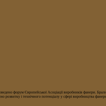
оведено форум Європейської Асоціації виробників фанери. Брали
осно розвитку і технічного потенціалу у сфері виробництва фане