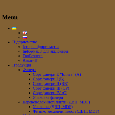
Menu
Підприємство
Історія підприємства
Інформація для акціонерів
ЕкоБезпека
Вакансії
Продукція
Фанера
Сорт фанери E “Елита” (A)
Сорт фанери I (В)
Сорт фанери II (ВB)
Сорт фанери III (CP)
Сорт фанери IV (C)
Упаковка фанери
Деревоволокнисті плити (ДВП, MDF)
Упаковка (ДВП, MDF)
Физико-механічні якості (ДВП, MDF)