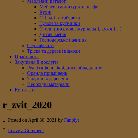
Меблевий каталог
Меблеві гарнитури та шафи
Кухні
Стільці та табурети
Тумби та кутнички
Столи (письмові, журнальні, кухоні…)
Дитячі меблі
Господарське начиння
Сертифікати
Тріска та деревні відходи
Прайс-лист
Закупівля й послуги
Реалізація неліквідного обладнання
Оренда приміщень
Закупівля деревени
Необхідні матеріали
Контакти
r_zvit_2020
Posted on April 30, 2021 by
Fanplyt
Leave a Comment